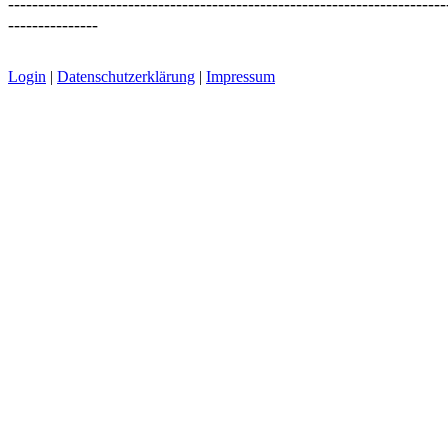
-------------------------------------------------------------------------
---------------
Login
|
Datenschutzerklärung
|
Impressum